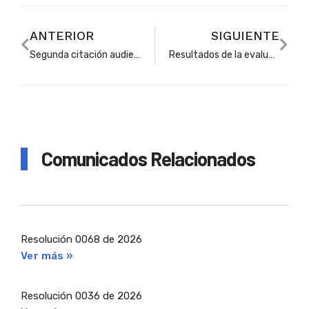
ANTERIOR
SIGUIENTE
Segunda citación audiencia para proveer vacantes definitivas producto del proceso de selección realizado por la comisión nacional del servicio civil – CNSC
Resultados de la evaluación de categorías del plan de estímulos, Incentivos y reconocimientos para los docentes y directivos docentes de las Instituciones educativas oficiales y la comunidad educativa de Soacha.
Comunicados Relacionados
Resolución 0068 de 2026
Ver más »
Resolución 0036 de 2026