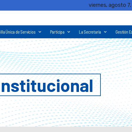
viernes, agosto 7
illa Única de Servicios
Participa
La Secretaría
Gestión E
Institucional