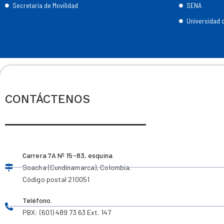
Secretaría de Movilidad
SENA
Universidad
CONTÁCTENOS
Carrera 7A Nº 15-83, esquina.
Soacha (Cundinamarca), Colombia.
Código postal 210051
Teléfono.
PBX: (601) 489 73 63 Ext. 147