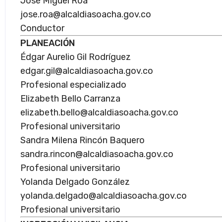
José Miguel Roa
jose.roa@alcaldiasoacha.gov.co
Conductor
PLANEACIÓN
Édgar Aurelio Gil Rodríguez
edgar.gil@alcaldiasoacha.gov.co
Profesional especializado
Elizabeth Bello Carranza
elizabeth.bello@alcaldiasoacha.gov.co
Profesional universitario
Sandra Milena Rincón Baquero
sandra.rincon@alcaldiasoacha.gov.co
Profesional universitario
Yolanda Delgado González
yolanda.delgado@alcaldiasoacha.gov.co
Profesional universitario