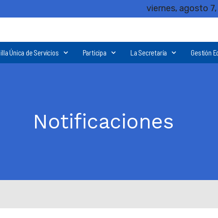
viernes, agosto 7
illa Única de Servicios
Participa
La Secretaría
Gestión E
Notificaciones