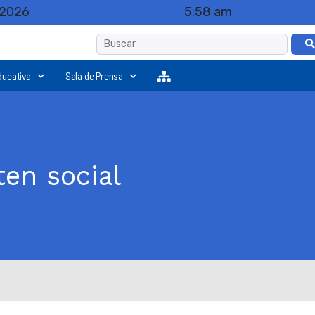
 2026
5:58 am
ducativa
Sala de Prensa
ten social