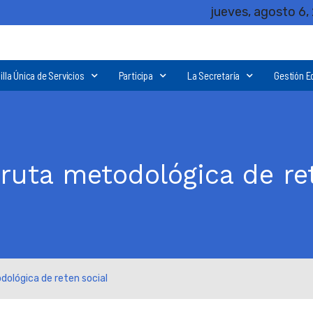
jueves, agosto 6,
illa Única de Servicios
Participa
La Secretaría
Gestión E
ruta metodológica de re
ológica de reten social