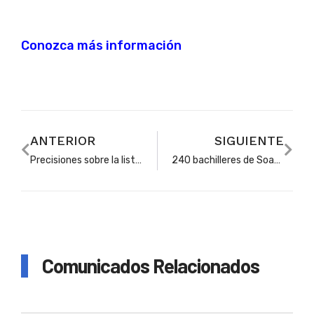
Conozca más información
ANTERIOR
SIGUIENTE
Precisiones sobre la lista de retén social para proveer cargos de docentes y directivos docentes en Soacha
240 bachilleres de Soacha estudiarán gratis una carrera universitaria a partir del próximo año
Comunicados Relacionados