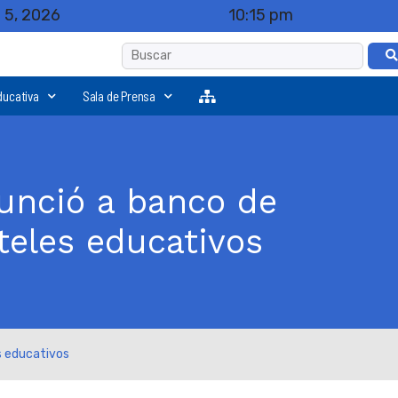
 5, 2026
10:15 pm
ducativa
Sala de Prensa
unció a banco de
teles educativos
s educativos