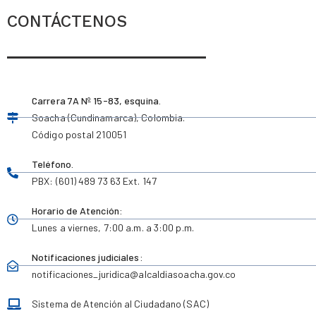
CONTÁCTENOS
Carrera 7A Nº 15-83, esquina.
Soacha (Cundinamarca), Colombia.
Código postal 210051
Teléfono.
PBX: (601) 489 73 63 Ext. 147
Horario de Atención:
Lunes a viernes,
7:00 a.m. a 3:00 p.m.
Notificaciones judiciales:
notificaciones_juridica
@alcaldiasoacha.gov.co
Sistema de Atención al Ciudadano (SAC)