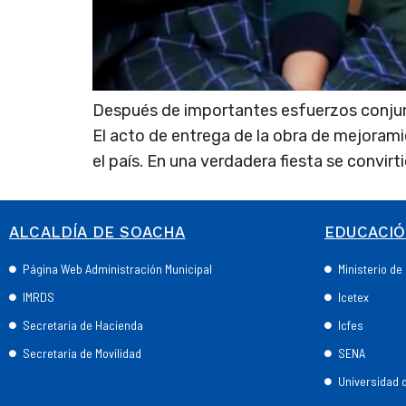
Después de importantes esfuerzos conjunto
El acto de entrega de la obra de mejorami
el país. En una verdadera fiesta se convirtió
ALCALDÍA DE SOACHA
EDUCACI
Página Web Administración Municipal
Ministerio d
IMRDS
Icetex
Secretaría de Hacienda
Icfes
Secretaría de Movilidad
SENA
Universidad