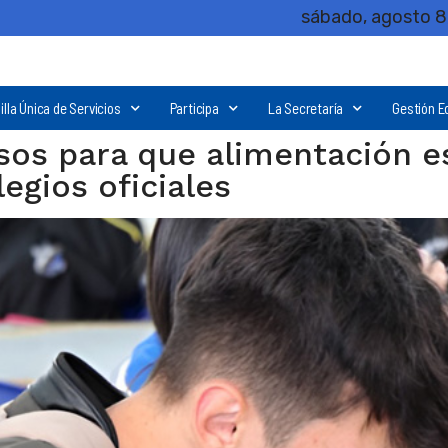
sábado, agosto 8
illa Única de Servicios
Participa
La Secretaría
Gestión E
os para que alimentación es
egios oficiales