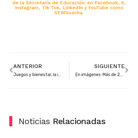
de la Secretaría de Educación:
en Facebook, X,
Instagram, Tik Tok, LinkedIn y YouTube como
SEMSoacha.
ANTERIOR
SIGUIENTE
Juegos y bienestar, la inversión de Soacha en el corazón de su educación: su magisterio
En imágenes: Más de 2.300 docentes desfilaron en la inauguración de sus Juegos Deportivos y Semana de Bienestar
Noticias
Relacionadas