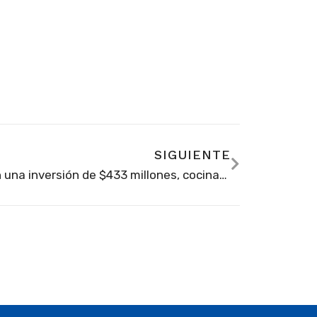
SIGUIENTE
Con una inversión de $433 millones, cocinas que hacen parte del PAE en Soacha serán modernizados