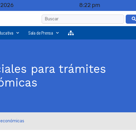
, 2026
8:22 pm
ducativa
Sala de Prensa
iales para trámites
nómicas
 y económicas