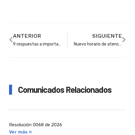
ANTERIOR
SIGUIENTE
9 respuestas a importantes inquietudes sobre la asignación de cupos escolares en Soacha
Nuevo horario de atención presencial para solicitudes relacionadas con asignación de cupos
Comunicados Relacionados
Resolución 0068 de 2026
Ver más »