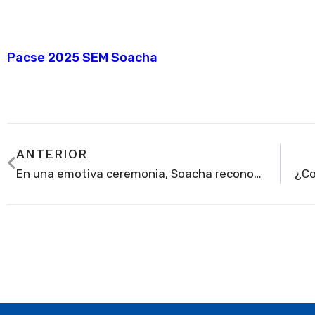
Pacse 2025 SEM Soacha
ANTERIOR
En una emotiva ceremonia, Soacha reconoció a los más destacados docentes de la ciudad y al mejor estudiante de 2025