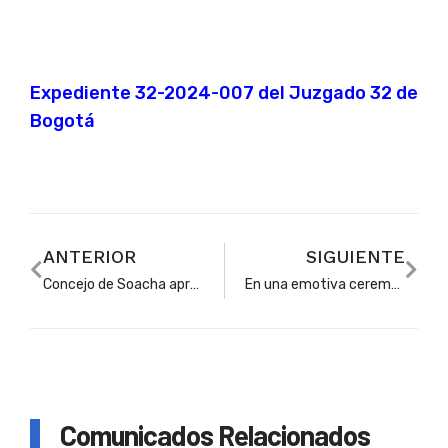
Expediente 32-2024-007 del Juzgado 32 de
Bogotá
ANTERIOR
SIGUIENTE
Concejo de Soacha aprobó acuerdo que crea un fondo para que los profesores de colegios oficiales hagan estudios universitarios
En una emotiva ceremonia, Soacha reconoció a los más destacados docentes de la ciudad y al mejor estudiante de 2025
Comunicados Relacionados