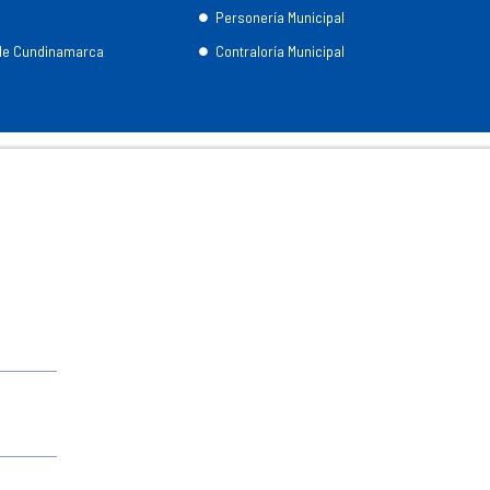
Personería Municipal
 de Cundinamarca
Contraloría Municipal