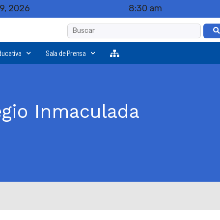
9, 2026
8:30 am
ducativa
Sala de Prensa
egio Inmaculada