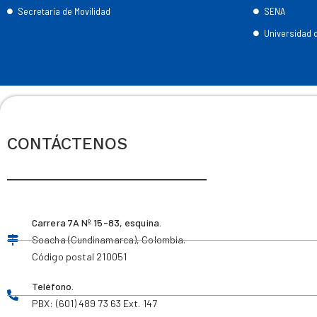
Secretaría de Movilidad
SENA
Universidad
CONTÁCTENOS
Carrera 7A Nº 15-83, esquina.
Soacha (Cundinamarca), Colombia.
Código postal 210051
Teléfono.
PBX: (601) 489 73 63 Ext. 147