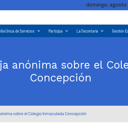
domingo, agosto 
illa Única de Servicios
Participa
La Secretaría
Gestión E
ja anónima sobre el Col
Concepción
nónima sobre el Colegio Inmaculada Concepción