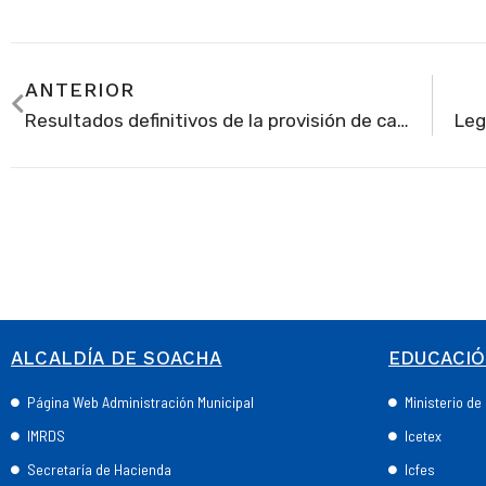
ANTERIOR
Resultados definitivos de la provisión de cargos en el Programa PTA/FI 3.0
ALCALDÍA DE SOACHA
EDUCACI
Página Web Administración Municipal
Ministerio d
IMRDS
Icetex
Secretaría de Hacienda
Icfes