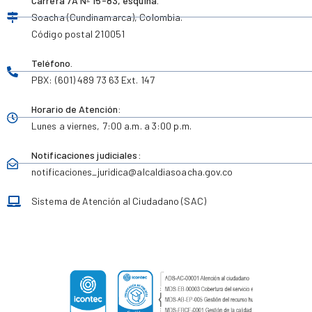
Carrera 7A Nº 15-83, esquina.
Soacha (Cundinamarca), Colombia.
Código postal 210051
Teléfono.
PBX: (601) 489 73 63 Ext. 147
Horario de Atención:
Lunes a viernes,
7:00 a.m. a 3:00 p.m.
Notificaciones judiciales:
notificaciones_juridica
@alcaldiasoacha.gov.co
Sistema de Atención al Ciudadano (SAC)