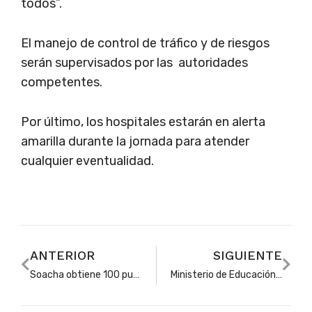
todos”.
El manejo de control de tráfico y de riesgos
serán supervisados por las autoridades
competentes.
Por último, los hospitales estarán en alerta
amarilla durante la jornada para atender
cualquier eventualidad.
ANTERIOR
SIGUIENTE
Soacha obtiene 100 puntos en el Índice del Nivel de Gestión en Cobertura Educativa
Ministerio de Educación presentó dos publicaciones sobre avances, legados y retos del sector educativo en Colombia