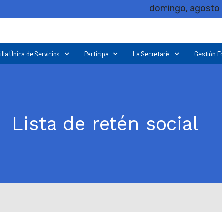
domingo, agosto 
illa Única de Servicios
Participa
La Secretaría
Gestión E
Lista de retén social