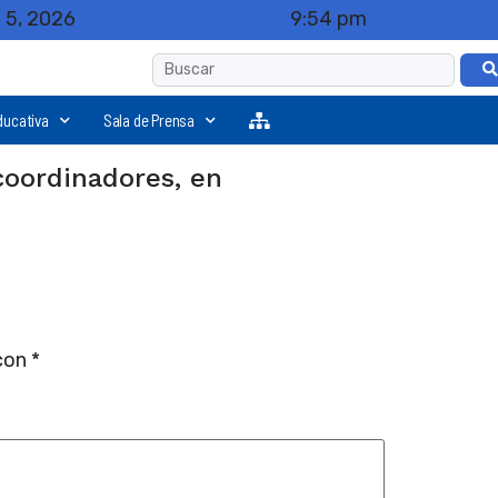
 5, 2026
9:54 pm
ducativa
Sala de Prensa
coordinadores, en
 con
*