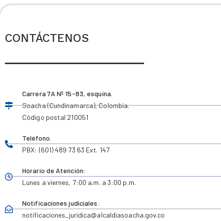
CONTÁCTENOS
Carrera 7A Nº 15-83, esquina.
Soacha (Cundinamarca), Colombia.
Código postal 210051
Teléfono.
PBX: (601) 489 73 63 Ext. 147
Horario de Atención:
Lunes a viernes,
7:00 a.m. a 3:00 p.m.
Notificaciones judiciales:
notificaciones_juridica
@alcaldiasoacha.gov.co