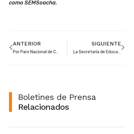
como SEMSoacha.
ANTERIOR
SIGUIENTE
Por Paro Nacional de Camioneros, colegios oficiales de Soacha no tendrán clases presenciales el jueves 5 y viernes 6 de septiembre
La Secretaría de Educación de Soacha iniciará proceso de selección para la prestación del servicio de vigilancia en colegios oficiales
Boletines de Prensa
Relacionados