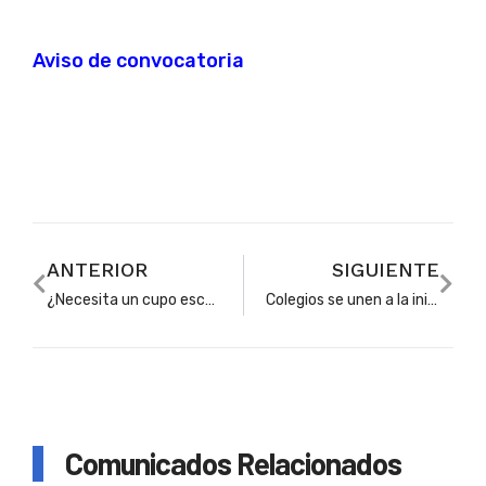
Aviso de convocatoria
ANTERIOR
SIGUIENTE
¿Necesita un cupo escolar en Soacha? Ojo que ya puede agendar una cita para solicitarlo
Colegios se unen a la iniciativa de implementar la cátedra de paz y reconciliación en las aulas
Comunicados Relacionados