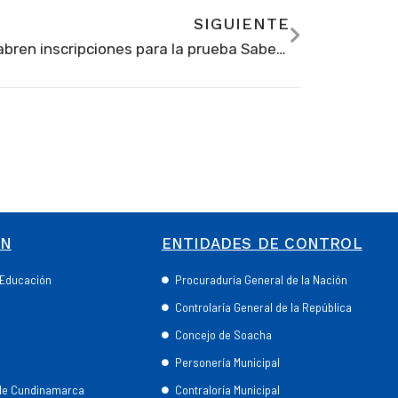
SIGUIENTE
Se abren inscripciones para la prueba Saber 11 que se realizará el 10 de agosto
ÓN
ENTIDADES DE CONTROL
e Educación
Procuraduría General de la Nación
Controlaría General de la República
Concejo de Soacha
Personería Municipal
 de Cundinamarca
Contraloría Municipal