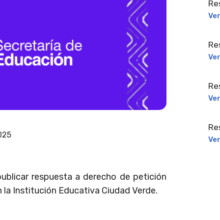
Re
Ve
Re
Ve
Re
Ve
Re
025
Ve
ublicar respuesta a derecho de petición
n la Institución Educativa Ciudad Verde.