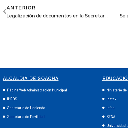
ANTERIOR
Legalización de documentos en la Secretaría de Educación. Respuesta a anónimo
ALCALDÍA DE SOACHA
EDUCACI
Página Web Administración Municipal
Ministerio d
IMRDS
Icetex
Secretaría de Hacienda
Icfes
Secretaría de Movilidad
SENA
Universidad