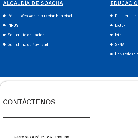
ALCALDÍA DE SOACHA
EDUCACI
Página Web Administración Municipal
Ministerio d
IMRDS
Icetex
Secretaría de Hacienda
Icfes
Secretaría de Movilidad
SENA
Universidad
CONTÁCTENOS
Carrera 7A Nº 15-83, esquina.