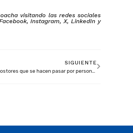
Soacha visitando las redes sociales
Facebook, Instagram, X, LinkedIn y
SIGUIENTE
Impostores que se hacen pasar por personal de la Secretaría de Educación de Soacha están cobrando por supuesta asignación de cupos escolares