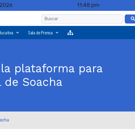
 2026
11:48 pm
ducativa
Sala de Prensa
la plataforma para
al de Soacha
oacha