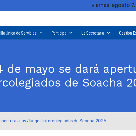
viernes, agosto 7
illa Única de Servicios
Participa
La Secretaría
Gestión E
4 de mayo se dará apert
rcolegiados de Soacha 2
apertura a los Juegos Intercolegiados de Soacha 2025