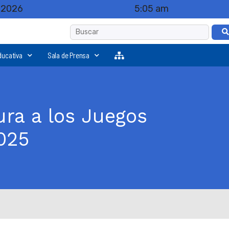
, 2026
5:05 am
ducativa
Sala de Prensa
ura a los Juegos
025