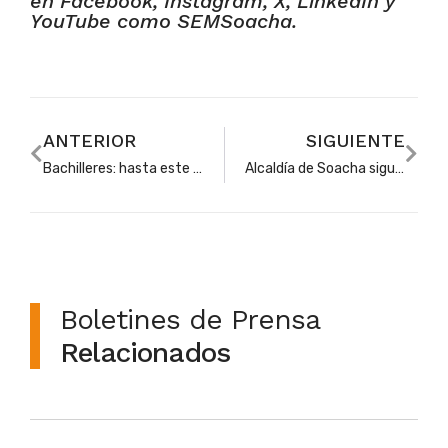
en Facebook, Instagram, X, LinkedIn y
YouTube como SEMSoacha.
ANTERIOR
SIGUIENTE
Bachilleres: hasta este 9 de julio hay plazo para participar en la convocatoria ‘Transformado Vidas’
Alcaldía de Soacha sigue recuperando entornos para el bienestar de niños y niñas en la ciudad
Boletines de Prensa
Relacionados