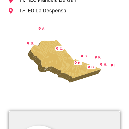
H.-
IEO Manuela Beltrán
I.-
IEO La Despensa
A.
B.
C.
D.
F.
E.
H.
I.
G.