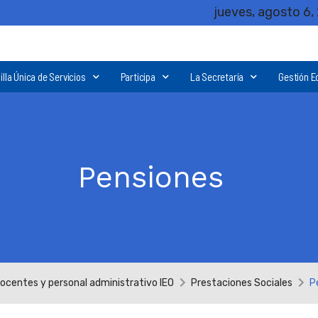
jueves, agosto 6,
illa Única de Servicios
Participa
La Secretaría
Gestión E
Pensiones
docentes y personal administrativo IEO
Prestaciones Sociales
P