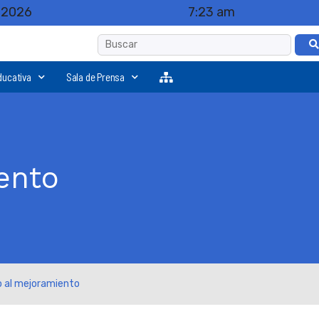
, 2026
7:23 am
ducativa
Sala de Prensa
ento
o al mejoramiento