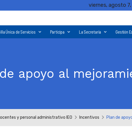
viernes, agosto 7
illa Única de Servicios
Participa
La Secretaría
Gestión E
 de apoyo al mejorami
docentes y personal administrativo IEO
Incentivos
Plan de apoy